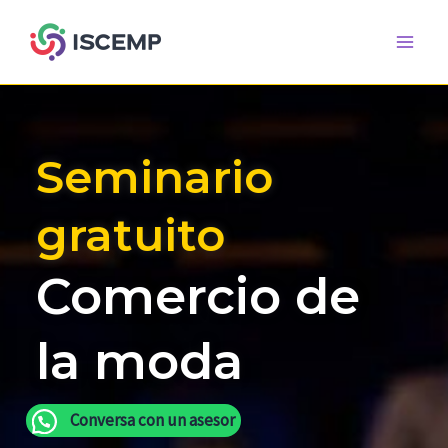
Ir
Main
al
Men
contenido
Seminario
gratuito
Comercio de
la moda
Conversa con un asesor