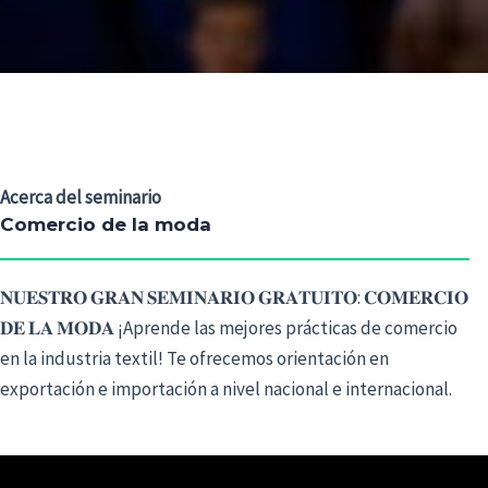
Acerca del seminario
Comercio de la moda
𝐍𝐔𝐄𝐒𝐓𝐑𝐎 𝐆𝐑𝐀𝐍 𝐒𝐄𝐌𝐈𝐍𝐀𝐑𝐈𝐎 𝐆𝐑𝐀𝐓𝐔𝐈𝐓𝐎: 𝐂𝐎𝐌𝐄𝐑𝐂𝐈𝐎
𝐃𝐄 𝐋𝐀 𝐌𝐎𝐃𝐀 ¡Aprende las mejores prácticas de comercio
en la industria textil! Te ofrecemos orientación en
exportación e importación a nivel nacional e internacional.